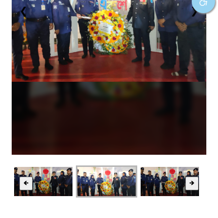
❮
❯
🡸
🡺